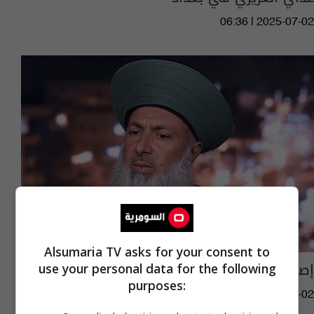
06:36 | 2025-07-02
Alsumaria TV asks for your consent to
إصدار مذكرة قبض بحق الشيخ عداي الغريري
use your personal data for the following
purposes:
02:52 | 2025-07-02