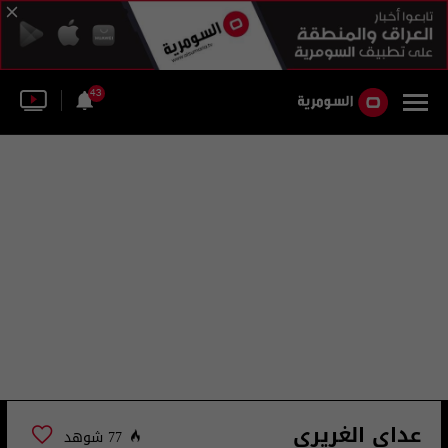
43
عداي الغريري
77 شوهد