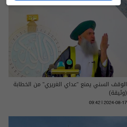
الوقف السني يمنع "عداي الغريري" من الخطابة
(وثيقة)
09:42 | 2024-08-17