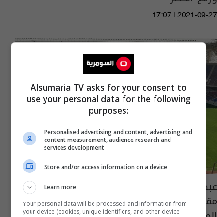
17:07 | 2021-09-27
Alsumaria TV asks for your consent to
use your personal data for the following
purposes:
Personalised advertising and content, advertising and
content measurement, audience research and
services development
Store and/or access information on a device
عبطان: الحملة التسقيطية ضد ملعب النجف
Learn more
مقصودة وجاءت بسبب خلافات مع الشركة
Your personal data will be processed and information from
المنفذة
your device (cookies, unique identifiers, and other device