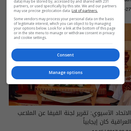
data) may be stored by, accessed by and shared with 231
partners, or used specifically by this site. We and our partners
11:51 | 2020-07-27
may use precise geolocation data.
List of partners.
Some vendors may process your personal data on the basis
of legitimate interest, which you can object to by managing
your options below. Look for a link at the bottom of this page
or in the site menu to manage or withdraw consent in privacy
and cookie settings.
Consent
Manage options
الاتحاد الآسيوي: تقرير لجنة الفيفا عن الملاعب
العراقية كان إيجابياً