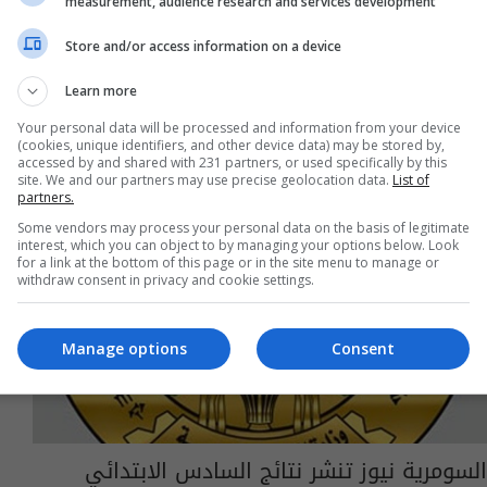
measurement, audience research and services development
03:35 | 2018-09-25
Store and/or access information on a device
Learn more
Your personal data will be processed and information from your device
(cookies, unique identifiers, and other device data) may be stored by,
accessed by and shared with 231 partners, or used specifically by this
site. We and our partners may use precise geolocation data.
List of
partners.
Some vendors may process your personal data on the basis of legitimate
interest, which you can object to by managing your options below. Look
for a link at the bottom of this page or in the site menu to manage or
withdraw consent in privacy and cookie settings.
Manage options
Consent
السومرية نيوز تنشر نتائج السادس الابتدائي