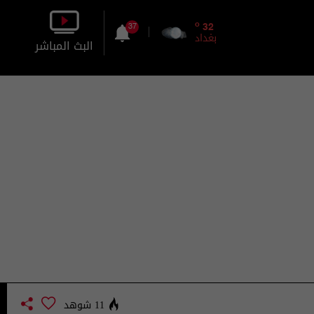
o
32
37
بغداد
البث المباشر
بالصورة
بالصوت
11 شوهد