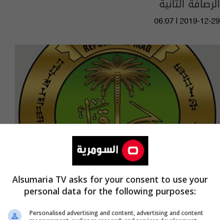
الرصافة الثانية
06:07 | 2019-12-29
Alsumaria TV asks for your consent to use your
personal data for the following purposes:
السومرية نيوز تنشر نتائج الدور الثاني للسادس
لمديرية الرصافة الثانية
Personalised advertising and content, advertising and content