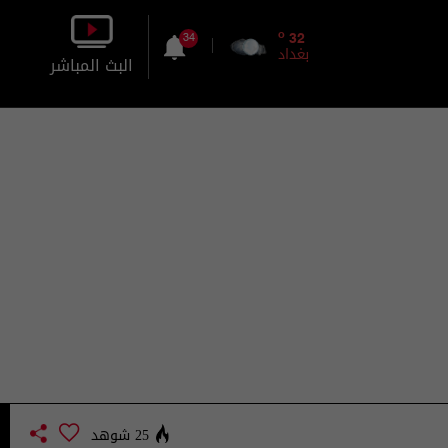
o
32
34
بغداد
البث المباشر
بالصورة
بالصوت
25 شوهد