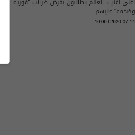
أغنى أغنياء العالم يطالبون بفرض ضرائب "فورية
وضخمة" عليهم
10:00 | 2020-07-14