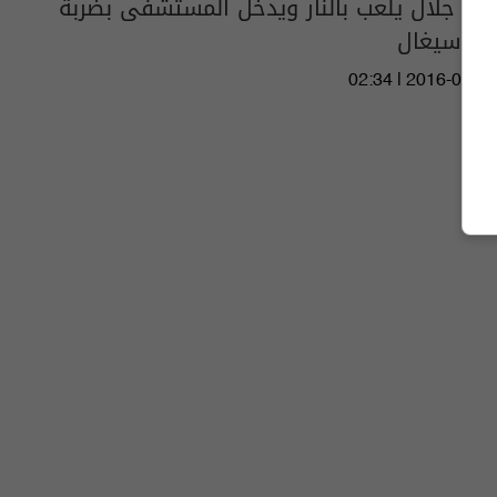
رامز جلال يلعب بالنار ويدخل المستشفى بضربة
من سيغال
02:34 | 2016-04-26