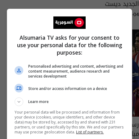
الجديد ديست
06:26 | 2020-10-04
Alsumaria TV asks for your consent to
use your personal data for the following
purposes:
Personalised advertising and content, advertising and
content measurement, audience research and
services development
Store and/or access information on a device
Learn more
Your personal data will be processed and information from
your device (cookies, unique identifiers, and other device
رسمياً.. إيقاف مهاجم أتلتيكو مدريد ثماني
data) may be stored by, accessed by and shared with 231
partners, or used specifically by this site. We and our partners
مباريات
may use precise geolocation data.
List of partners.