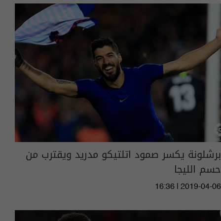
برشلونة يكسر صمود اتلتيكو مدريد ويقترب من
حسم الليجا
16:36 | 2019-04-06