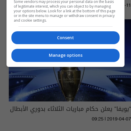
Some vendors may process your personal data on the basis
07:07 | 2019-04-11
of legitimate interest, which you can object to by managing
your options below. Look for a link at the bottom of this page
or in the site menu to manage or withdraw consent in privacy
and cookie settings.
Consent
Manage options
"يويفا" يعلن حكام مباريات الثلاثاء بدوري الأبطال
09:25 | 2019-04-07