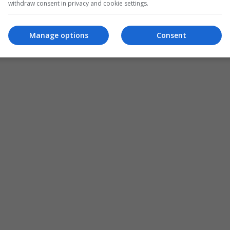
withdraw consent in privacy and cookie settings.
Manage options
Consent