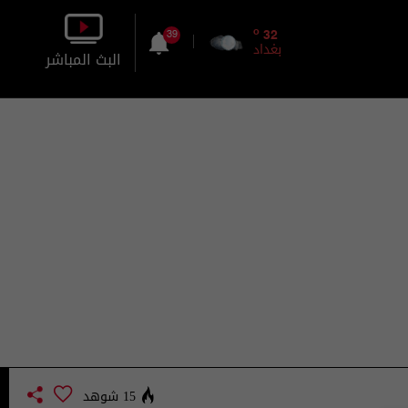
o
32
39
بغداد
البث المباشر
بالصورة
بالصوت
15 شوهد