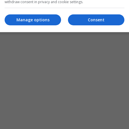
withdraw consent in privacy and cookie settings.
Manage options
Consent