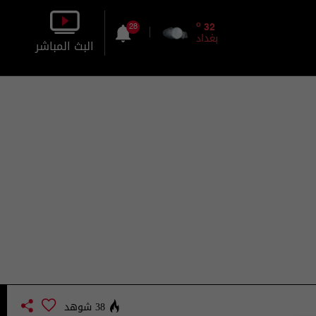
o
32
28
بغداد
البث المباشر
بالصورة
بالصوت
38 شوهد