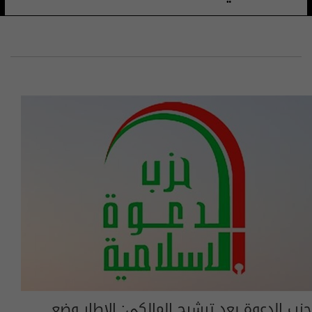
حزب الدعوة بعد ترشيح المالكي: الإطار وضع