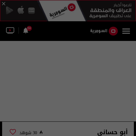
59
أبو حساني
30 شوهد