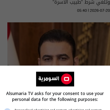
وتلغي شرط "طبيب الأسرة"
05:40 | 2026-07-20
Alsumaria TV asks for your consent to use your
الزيدي: نعمل على نزع السلاح وتعزيز سيادة
personal data for the following purposes:
القانون ونسعى لشراكة اقتصادية أعمق مع