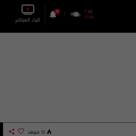
o
32
37
بغداد
البث المباشر
بالصورة
بالصوت
35 شوهد