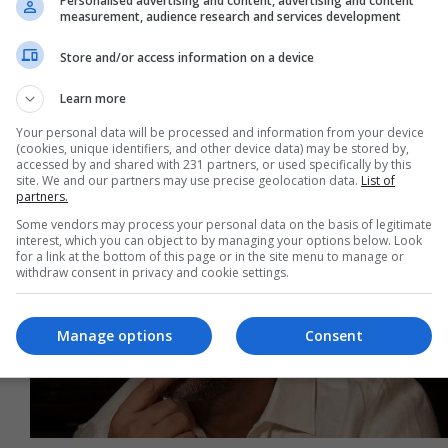
واشنطن
Personalised advertising and content, advertising and content
measurement, audience research and services development
09:22 | 2026-07-12
Store and/or access information on a device
Learn more
Your personal data will be processed and information from your device
(cookies, unique identifiers, and other device data) may be stored by,
accessed by and shared with 231 partners, or used specifically by this
site. We and our partners may use precise geolocation data.
List of
partners.
Some vendors may process your personal data on the basis of legitimate
interest, which you can object to by managing your options below. Look
for a link at the bottom of this page or in the site menu to manage or
withdraw consent in privacy and cookie settings.
Manage options
Consent