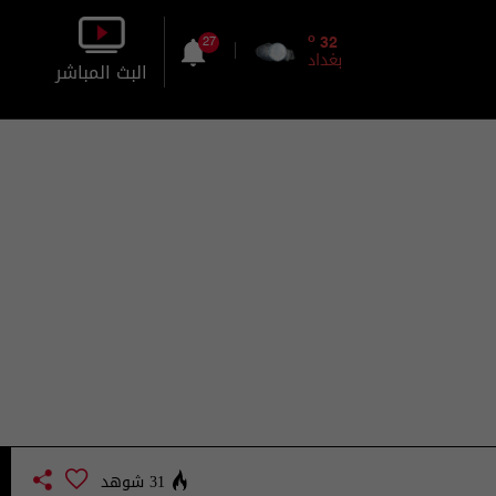
o
32
27
بغداد
البث المباشر
بالصورة
بالصوت
31 شوهد