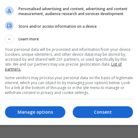
الدول التي حددت الأربعاء المقبل أول أيام العيد
Personalised advertising and content, advertising and content
14:05 | 2024-04-08
measurement, audience research and services development
Store and/or access information on a device
Learn more
Your personal data will be processed and information from your device
(cookies, unique identifiers, and other device data) may be stored by,
accessed by and shared with 231 partners, or used specifically by this
site. We and our partners may use precise geolocation data.
List of
partners.
Some vendors may process your personal data on the basis of legitimate
interest, which you can object to by managing your options below. Look
for a link at the bottom of this page or in the site menu to manage or
withdraw consent in privacy and cookie settings.
Manage options
Consent