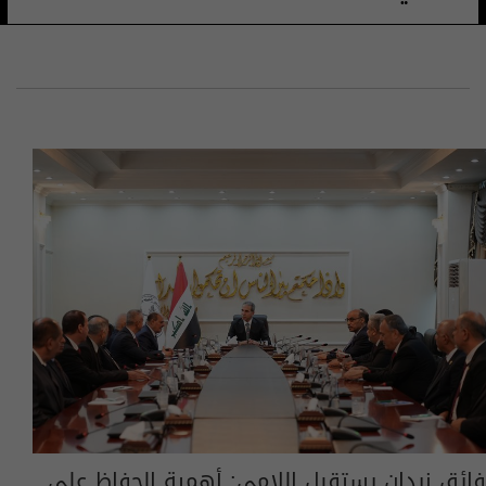
فائق زيدان يستقبل اللامي: أهمية الحفاظ على