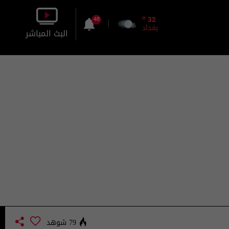
o
32
48
بغداد
البث المباشر
بالصورة
بالصوت
79 شوهد