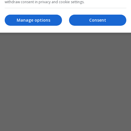
withdraw consent in privacy and cookie settings.
Manage options
Consent