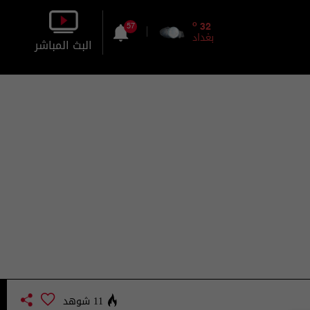
o
32
57
بغداد
البث المباشر
بالصورة
بالصوت
11 شوهد