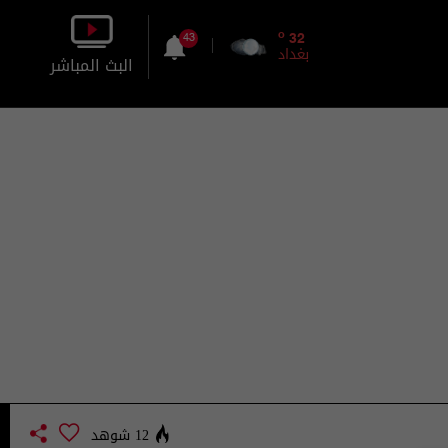
o
32
43
بغداد
البث المباشر
بالصورة
بالصوت
12 شوهد