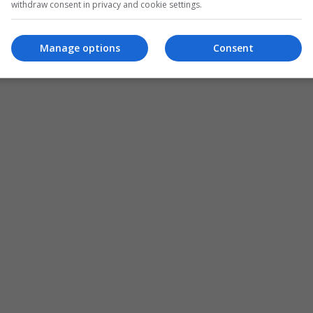
withdraw consent in privacy and cookie settings.
Manage options
Consent