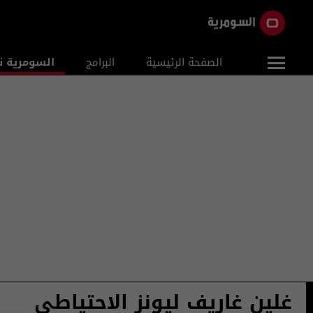
الصفحة الرئيسية
البرامج
السومرية ن
غلين غاريف ليونز الاحتياطي