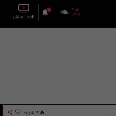
o
32
43
بغداد
البث المباشر
بالصورة
بالصوت
15 شوهد