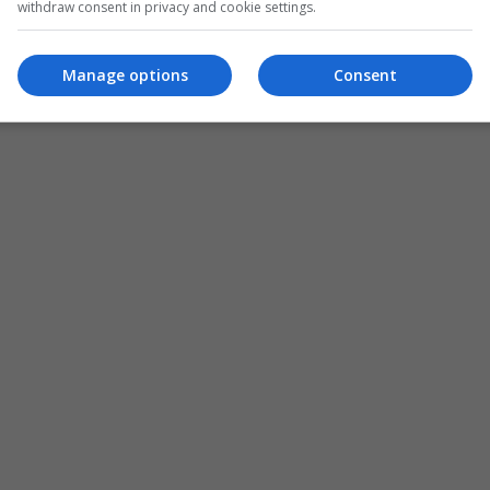
withdraw consent in privacy and cookie settings.
Manage options
Consent