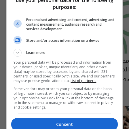
purposes:
Personalised advertising and content, advertising and
content measurement, audience research and
services development
Store and/or access information on a device
Learn more
مجموعة العشرين توافق على تجميد الديون
Your personal data will be processed and information from
المؤقتة للبلدان الأشد فقراً
your device (cookies, unique identifiers, and other device
data) may be stored by, accessed by and shared with 231
partners, or used specifically by this site. We and our partners
10:36 | 2020-04-15
may use precise geolocation data.
List of partners.
Some vendors may process your personal data on the basis
of legitimate interest, which you can object to by managing
your options below. Look for a link at the bottom of this page
or in the site menu to manage or withdraw consent in privacy
and cookie settings.
Consent