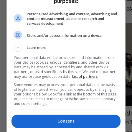
purposes:
07:39 | 2017-08-06
Personalised advertising and content, advertising and
content measurement, audience research and
services development
Store and/or access information on a device
Learn more
Your personal data will be processed and information from
your device (cookies, unique identifiers, and other device
data) may be stored by, accessed by and shared with 231
partners, or used specifically by this site. We and our partners
may use precise geolocation data.
List of partners.
Some vendors may process your personal data on the basis
of legitimate interest, which you can object to by managing
your options below. Look for a link at the bottom of this page
or in the site menu to manage or withdraw consent in privacy
and cookie settings.
الاتحاد الدولي لحماية الطبيعة يؤكد أهمية
تطوير إدارة الموارد المائية بالأراضي الجافة
Consent