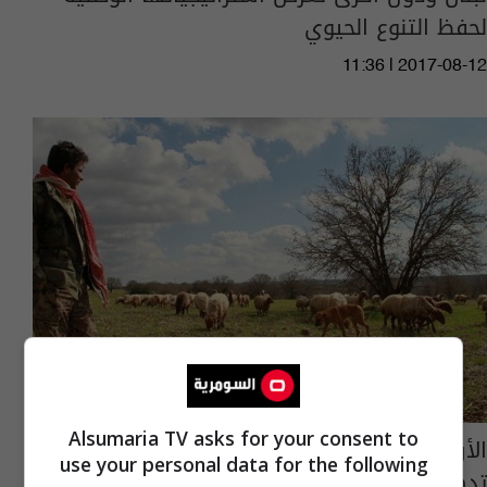
لحفظ التنوع الحيوي
11:36 | 2017-08-12
Alsumaria TV asks for your consent to
الأردن يترشح لجائزة أفضل السياسات لمجابهة
use your personal data for the following
تدهور الأراضي في العالم