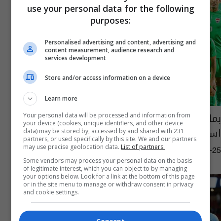
use your personal data for the following
purposes:
Personalised advertising and content, advertising and
content measurement, audience research and
services development
Store and/or access information on a device
Learn more
بملعب البصرة.. منتخب آسيوي يطلب مواجهة
Your personal data will be processed and information from
your device (cookies, unique identifiers, and other device
اسود الرافدين ودياً
data) may be stored by, accessed by and shared with 231
partners, or used specifically by this site. We and our partners
may use precise geolocation data.
List of partners.
08:17 | 2023-06-25
Some vendors may process your personal data on the basis
of legitimate interest, which you can object to by managing
your options below. Look for a link at the bottom of this page
or in the site menu to manage or withdraw consent in privacy
and cookie settings.