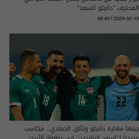
المحترف "دانيلو السعد"
06:40 | 2024-02-13
بينها مهارة دانيلو وتألق الحمادي.. مكاسب
عديدة لـ"اسود الرافدين" في بطولة الأردن