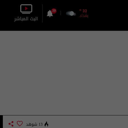
o
32
39
بغداد
البث المباشر
بالصورة
بالصوت
13 شوهد