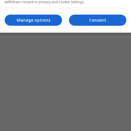
withdraw consent in privacy and cookie settings.
Manage options
Consent