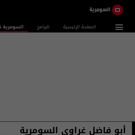
الصفحة الرئيسية
البرامج
السومرية ن
أبو فاضل غراوي السومرية