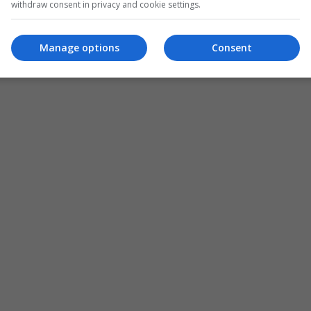
withdraw consent in privacy and cookie settings.
Manage options
Consent