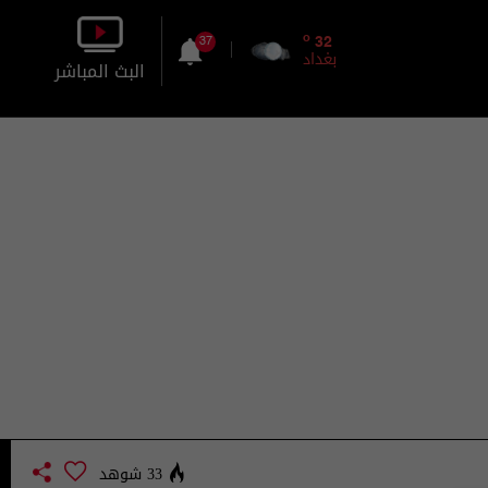
o
32
37
بغداد
البث المباشر
بالصورة
بالصوت
33 شوهد