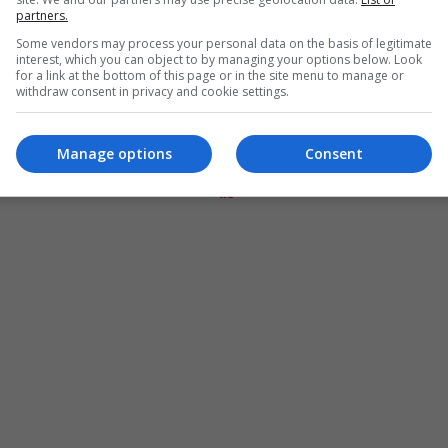
partners.
Some vendors may process your personal data on the basis of legitimate
interest, which you can object to by managing your options below. Look
for a link at the bottom of this page or in the site menu to manage or
withdraw consent in privacy and cookie settings.
Manage options
Consent
المزيد