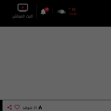
o
32
28
بغداد
البث المباشر
بالصورة
بالصوت
35 شوهد