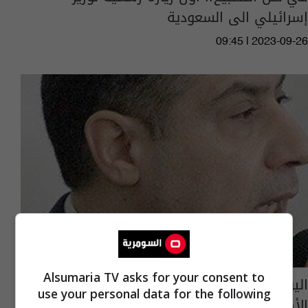
إسرائيلي الى السعودية
09:45 | 2023-09-26
Alsumaria TV asks for your consent to
اليونسكو تبدأ بمناقشة الملف العراقي بشأن ضم
use your personal data for the following
الأهوار