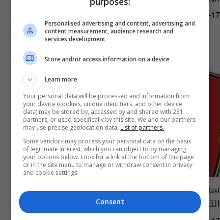
purposes:
10:54 | 2016-07-17
Personalised advertising and content, advertising and
content measurement, audience research and
services development
Store and/or access information on a device
Learn more
Your personal data will be processed and information from
your device (cookies, unique identifiers, and other device
data) may be stored by, accessed by and shared with 231
partners, or used specifically by this site. We and our partners
may use precise geolocation data.
List of partners.
Some vendors may process your personal data on the basis
of legitimate interest, which you can object to by managing
your options below. Look for a link at the bottom of this page
or in the site menu to manage or withdraw consent in privacy
and cookie settings.
سفير العراق بانقرة يجري اتصالات مع الخارجية
التركية لدعم ملف العراق بمؤتمر اليونسكو
Consent