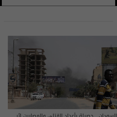
السودان.. حصيلة بأعداد القتلى والمصابين إثر