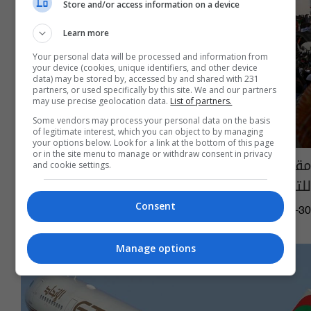
Store and/or access information on a device
Learn more
Your personal data will be processed and information from
your device (cookies, unique identifiers, and other device
data) may be stored by, accessed by and shared with 231
partners, or used specifically by this site. We and our partners
may use precise geolocation data.
List of partners.
Some vendors may process your personal data on the basis
of legitimate interest, which you can object to by managing
your options below. Look for a link at the bottom of this page
or in the site menu to manage or withdraw consent in privacy
مقتل متظاهر سوداني والمعارضة تدعو المحتجين
and cookie settings.
للتوجه نحو القصر الرئاسي
Consent
10:31 | 2019-06-30
Manage options