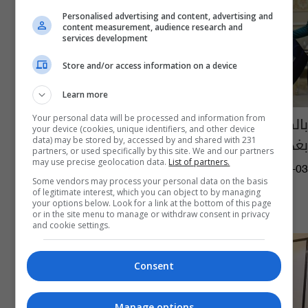
Personalised advertising and content, advertising and
content measurement, audience research and
services development
Store and/or access information on a device
Learn more
بالصور.. وفد منتخبنا الوطني يصل إلى مطار
Your personal data will be processed and information from
your device (cookies, unique identifiers, and other device
بغداد قبل الطيران الى الدوحة
data) may be stored by, accessed by and shared with 231
partners, or used specifically by this site. We and our partners
may use precise geolocation data.
List of partners.
04:45 | 2021-09-03
Some vendors may process your personal data on the basis
of legitimate interest, which you can object to by managing
your options below. Look for a link at the bottom of this page
or in the site menu to manage or withdraw consent in privacy
and cookie settings.
Consent
Manage options