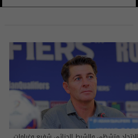
الاتحاد متشظي والشرط الجزائي شفيع وغرامات