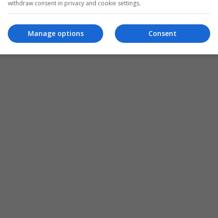
withdraw consent in privacy and cookie settings.
Manage options
Consent