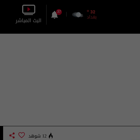
o
32
37
بغداد
البث المباشر
بالصورة
بالصوت
12 شوهد