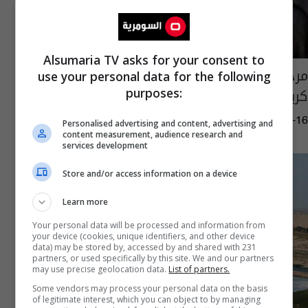
Alsumaria TV asks for your consent to
مرجع ديني: شعب يعيش على "المنح" لن يعيش
use your personal data for the following
كريماً
purposes:
02:08 | 2018-02-16
Personalised advertising and content, advertising and
content measurement, audience research and
services development
Store and/or access information on a device
Learn more
Your personal data will be processed and information from
your device (cookies, unique identifiers, and other device
data) may be stored by, accessed by and shared with 231
partners, or used specifically by this site. We and our partners
may use precise geolocation data.
List of partners.
Some vendors may process your personal data on the basis
of legitimate interest, which you can object to by managing