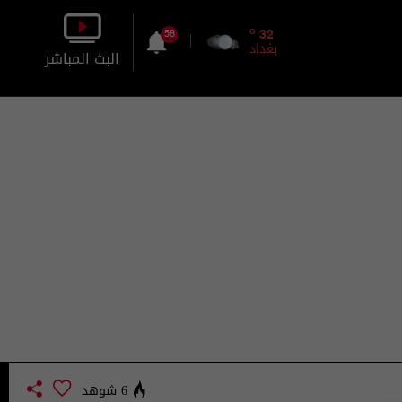
o
32
58
بغداد
البث المباشر
بالصورة
بالصوت
6 شوهد