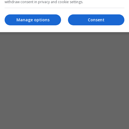
withdraw consent in privacy and cookie settings.
Manage options
Consent