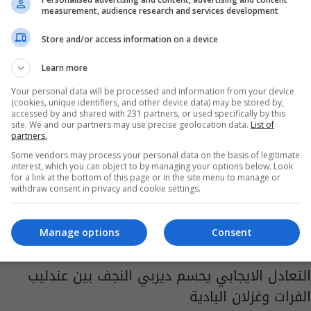
11:09 | 2020-12-22
measurement, audience research and services development
Store and/or access information on a device
Learn more
Your personal data will be processed and information from your device
(cookies, unique identifiers, and other device data) may be stored by,
accessed by and shared with 231 partners, or used specifically by this
site. We and our partners may use precise geolocation data.
List of
partners.
Some vendors may process your personal data on the basis of legitimate
interest, which you can object to by managing your options below. Look
for a link at the bottom of this page or in the site menu to manage or
withdraw consent in privacy and cookie settings.
Manage options
Consent
التعادل الايجابي يحسم ديربي النجف بين عندليب
الفرات وغزلان البادية