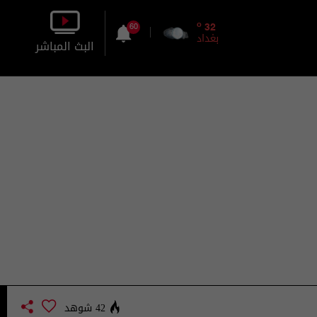
o
32
60
بغداد
البث المباشر
بالصورة
بالصوت
42 شوهد