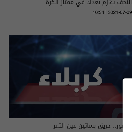
النجف يهزم بغداد في ممتاز الكرة
16:34 | 2021-07-09
بالصور.. حريق بساتين عين التمر