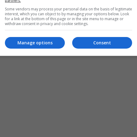
الزيدي قائدا لشرطة المحافظة
partners.
Some vendors may process your personal data on the basis of legitimate
08:02 | 2015-07-01
interest, which you can object to by managing your options below. Look
for a link at the bottom of this page or in the site menu to manage or
withdraw consent in privacy and cookie settings.
Manage options
Consent