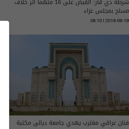
شرطة ذي قار: القبض على 16 متهما اثر خلاف
مسلح بمجلس عزاء
08:10 | 2019-09-19
فنان عراقي مغترب يهدي جامعة ديالى مكتبة