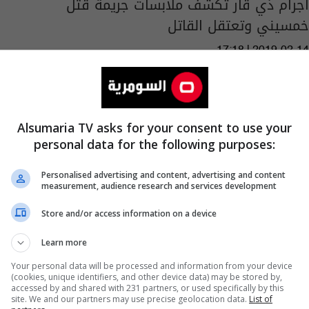
اجرام ذي قار تكشف ملابسات جريمة قتل
خمسيني وتعتقل القاتل
17:18 | 2019-02-14
Alsumaria TV asks for your consent to use your
personal data for the following purposes:
Personalised advertising and content, advertising and content
measurement, audience research and services development
Store and/or access information on a device
Learn more
Your personal data will be processed and information from your device
(cookies, unique identifiers, and other device data) may be stored by,
مجلس ذي قار يصوت على تثبيت اللواء حسن
accessed by and shared with 231 partners, or used specifically by this
site. We and our partners may use precise geolocation data.
List of