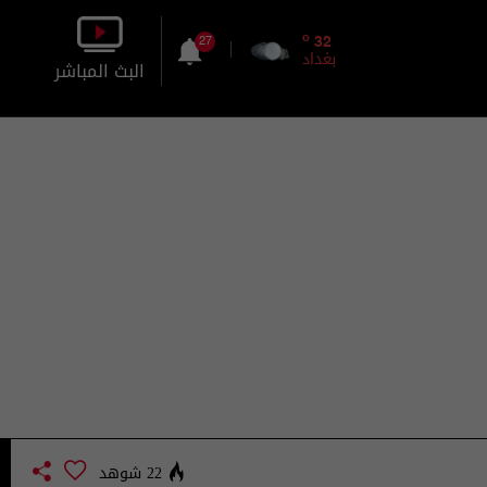
o
32
27
بغداد
البث المباشر
بالصورة
بالصوت
22 شوهد