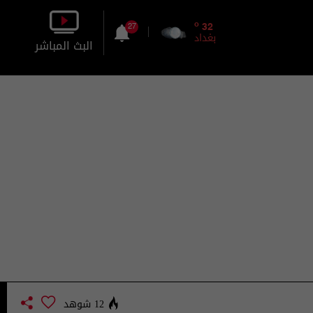
o
32
27
بغداد
البث المباشر
بالصورة
بالصوت
12 شوهد