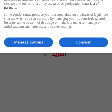
site. We and our partners may use precise geolocation data.
List of
partners.
Some vendors may process your personal data on the basis of legitimate
interest, which you can object to by managing your options below. Look
for a link at the bottom of this page or in the site menu to manage or
withdraw consent in privacy and cookie settings.
Manage options
Consent
المزيد