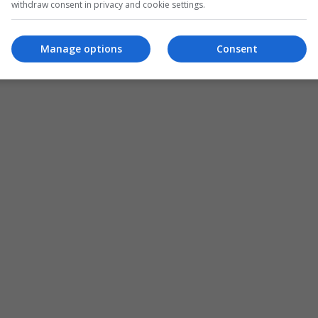
withdraw consent in privacy and cookie settings.
Manage options
Consent