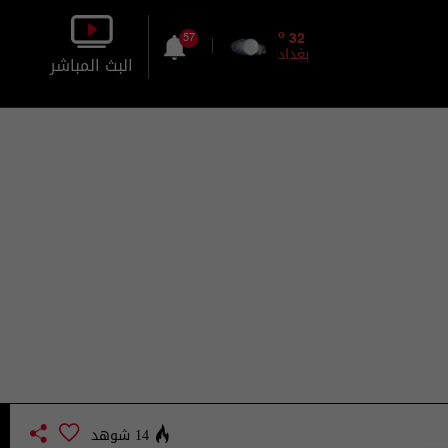
o
32
57
بغداد
البث المباشر
بالصورة
بالصوت
14 شوهد