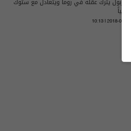
ليفربول يترك عقله في روما ويتعادل مع ستوك
سلبياً
10:13 | 2018-04-28