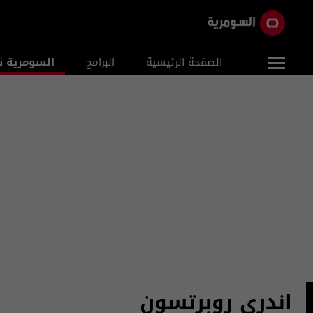
الصفحة الرئيسية
البرامج
السومرية ن
اندري روبرتسون