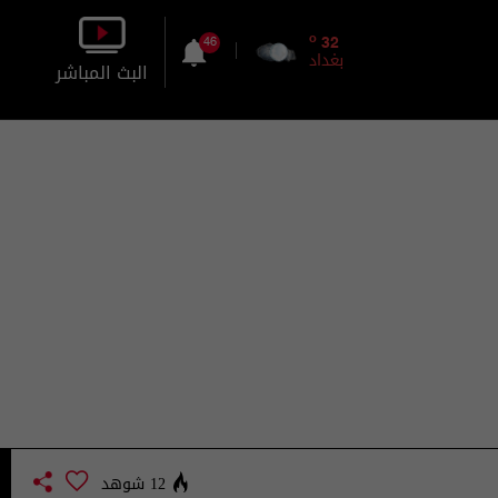
o
32
46
بغداد
البث المباشر
بالصورة
بالصوت
12 شوهد