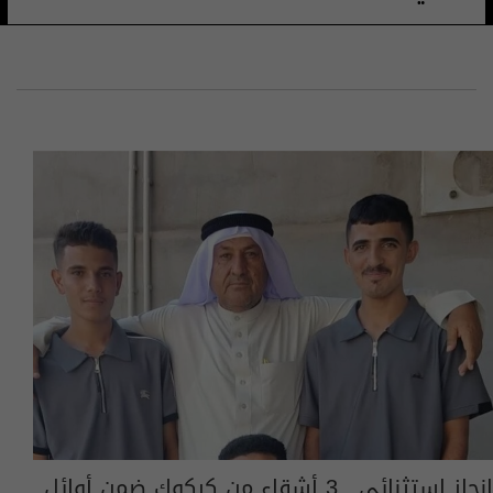
إنجاز استثنائي.. 3 أشقاء من كركوك ضمن أوائل