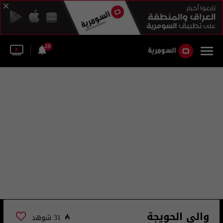
28
والي الحويجة
31 شوهد