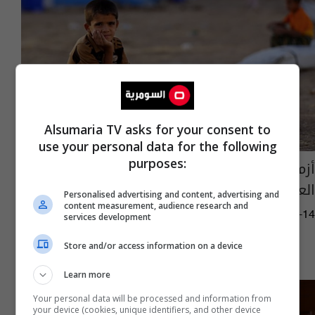
Alsumaria TV asks for your consent to
use your personal data for the following
purposes:
أزمة "الهويات" تلاحق النازحين في العراق.. آلاف
العائلات بلا وثائق ثبوتية
Personalised advertising and content, advertising and
content measurement, audience research and
04:36 | 2026-01-14
services development
Store and/or access information on a device
Learn more
Your personal data will be processed and information from
your device (cookies, unique identifiers, and other device