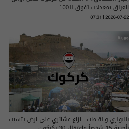
العراق بمعدلات تفوق الـ100
07:31 | 2026-07-22
بالبواري والقامات.. نزاع عشائري على ارض يتسبب
بأصابة 15 شخصاً واعتقال 30 بكركوك