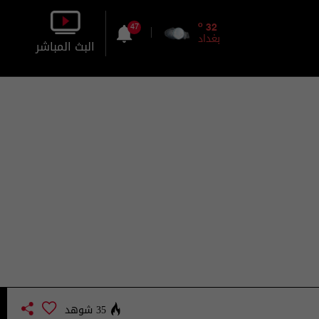
o
32
47
بغداد
البث المباشر
بالصورة
بالصوت
35 شوهد