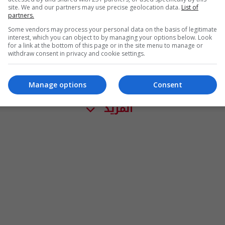
site. We and our partners may use precise geolocation data.
List of
partners.
Some vendors may process your personal data on the basis of legitimate
interest, which you can object to by managing your options below. Look
for a link at the bottom of this page or in the site menu to manage or
withdraw consent in privacy and cookie settings.
Manage options
Consent
المزيد