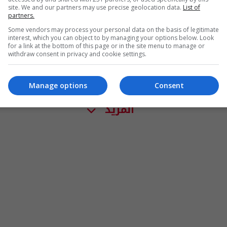
site. We and our partners may use precise geolocation data.
List of
partners.
Some vendors may process your personal data on the basis of legitimate
interest, which you can object to by managing your options below. Look
for a link at the bottom of this page or in the site menu to manage or
withdraw consent in privacy and cookie settings.
Manage options
Consent
المزيد