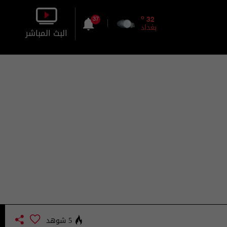
o
32
37
بغداد
البث المباشر
بالصورة
بالصوت
5 شوهد