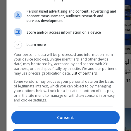
Personalised advertising and content, advertising and
content measurement, audience research and
services development
Store and/or access information on a device
Learn more
Your personal data will be processed and information from
الوكالة الأوروبية للدواء تجيز استخدام لقاح
your device (cookies, unique identifiers, and other device
data) may be stored by, accessed by and shared with 231
جونسون آند جونسون المضاد لفيروس كورونا
partners, or used specifically by this site. We and our partners
may use precise geolocation data.
List of partners.
09:22 | 2021-03-11
Some vendors may process your personal data on the basis
of legitimate interest, which you can object to by managing
your options below. Look for a link at the bottom of this page
or in the site menu to manage or withdraw consent in privacy
and cookie settings.
Consent