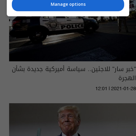
Manage options
"خبر سار" للاجئين.. سياسة أميركية جديدة بشأن
الهجرة
12:01 | 2021-01-28