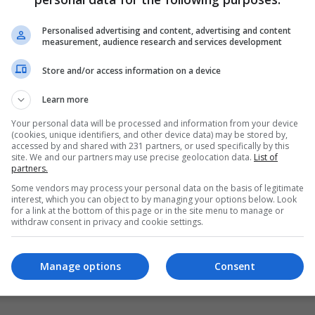
كوريا الجنوبية تتعافى تدريجيا من كورونا..
انخفاض حالات الإصابة مقابل الشفاء
Personalised advertising and content, advertising and content
measurement, audience research and services development
02:20 | 2020-03-13
Store and/or access information on a device
Learn more
Your personal data will be processed and information from your device
(cookies, unique identifiers, and other device data) may be stored by,
accessed by and shared with 231 partners, or used specifically by this
site. We and our partners may use precise geolocation data.
List of
partners.
Some vendors may process your personal data on the basis of legitimate
interest, which you can object to by managing your options below. Look
for a link at the bottom of this page or in the site menu to manage or
withdraw consent in privacy and cookie settings.
Manage options
Consent