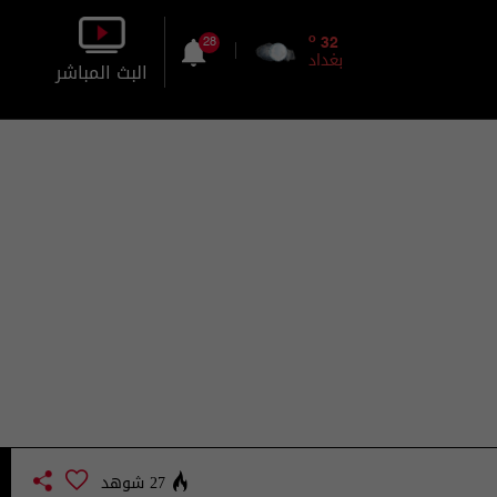
o
32
28
بغداد
البث المباشر
بالصورة
بالصوت
27 شوهد