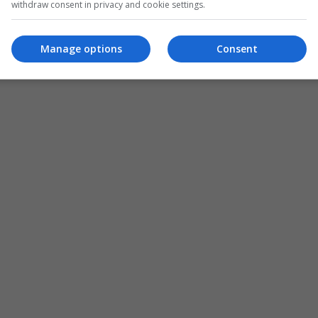
withdraw consent in privacy and cookie settings.
Manage options
Consent