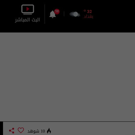
o
32
58
بغداد
البث المباشر
بالصورة
بالصوت
10 شوهد