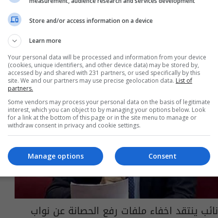
measurement, audience research and services development
09:42 | 2022-06-28
Store and/or access information on a device
Learn more
Your personal data will be processed and information from your device
(cookies, unique identifiers, and other device data) may be stored by,
accessed by and shared with 231 partners, or used specifically by this
site. We and our partners may use precise geolocation data.
List of
partners.
Some vendors may process your personal data on the basis of legitimate
interest, which you can object to by managing your options below. Look
for a link at the bottom of this page or in the site menu to manage or
withdraw consent in privacy and cookie settings.
Manage options
Consent
نائب ينتقد اخفاء ملفات رفع الحصانة عن نواب