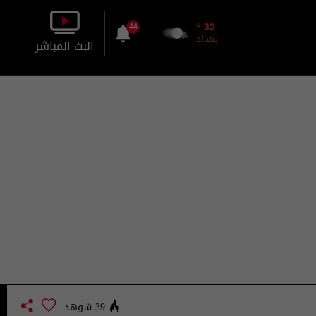
o
32
44
بغداد
البث المباشر
بالصورة
بالصوت
39 شوهد