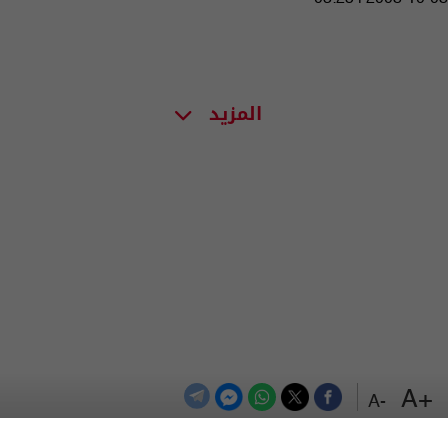
المزيد
+A
-A