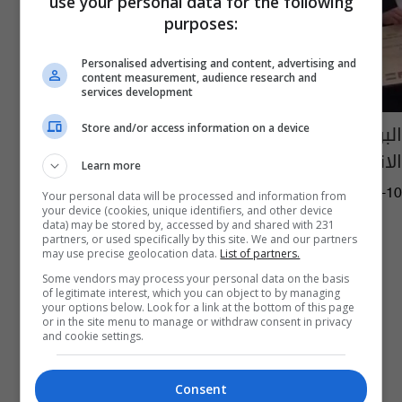
use your personal data for the following
purposes:
Personalised advertising and content, advertising and
content measurement, audience research and
services development
البرلمان الاوربي يمنح نادية مراد جائزة حقوق
Store and/or access information on a device
الانسان لعام 2016
Learn more
14:37 | 2016-10-10
Your personal data will be processed and information from
your device (cookies, unique identifiers, and other device
data) may be stored by, accessed by and shared with 231
partners, or used specifically by this site. We and our partners
may use precise geolocation data.
List of partners.
Some vendors may process your personal data on the basis
of legitimate interest, which you can object to by managing
your options below. Look for a link at the bottom of this page
or in the site menu to manage or withdraw consent in privacy
and cookie settings.
Consent