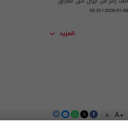
الف زائر من ايران الى العراق
05:25 | 2026-01-03
المزيد
+A
-A