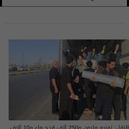
النقل: توزيع مليون و250 ألف قدح ماء و10 آلاف