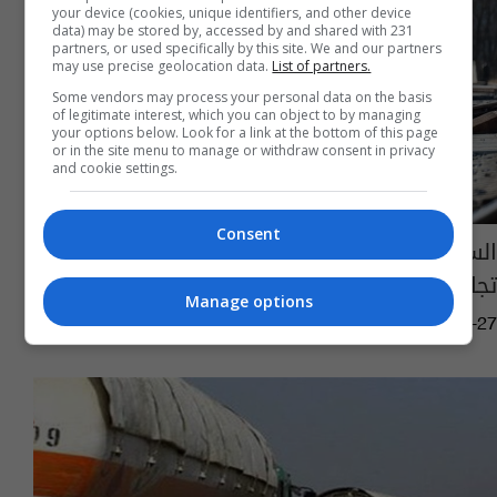
your device (cookies, unique identifiers, and other device
data) may be stored by, accessed by and shared with 231
partners, or used specifically by this site. We and our partners
may use precise geolocation data.
List of partners.
Some vendors may process your personal data on the basis
of legitimate interest, which you can object to by managing
your options below. Look for a link at the bottom of this page
or in the site menu to manage or withdraw consent in privacy
and cookie settings.
Consent
السعودية تطلق ممرا دوليا يربط ثلاثة موانئ
تجارية وصولا إلى منفذ الحديثة
Manage options
07:41 | 2026-03-27