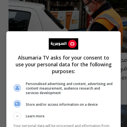
Alsumaria TV asks for your consent to
محطات الوقود تشارف على استنفاد مخزوناتها
use your personal data for the following
في فرنسا
purposes:
07:48 | 2026-04-01
Personalised advertising and content, advertising and
content measurement, audience research and
services development
Store and/or access information on a device
Learn more
Your personal data will be processed and information from