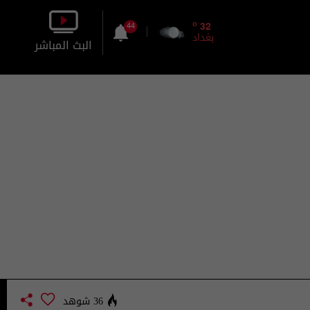
o
32
44
بغداد
البث المباشر
بالصورة
بالصوت
36 شوهد