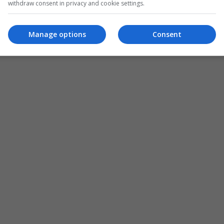
withdraw consent in privacy and cookie settings.
Manage options
Consent