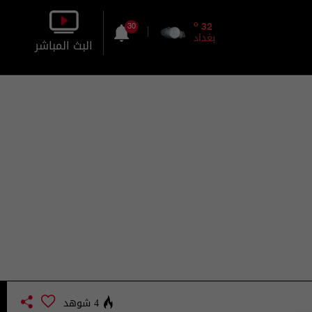
o
32
30
بغداد
البث المباشر
بالصورة
بالصوت
4 شوهد