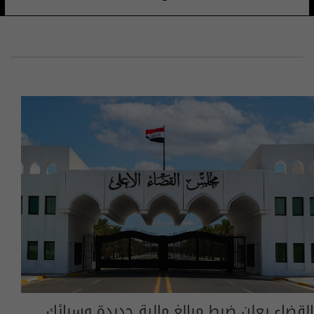
القضاء يعلن ضبط مبالغ مالية جديدة وسبائك