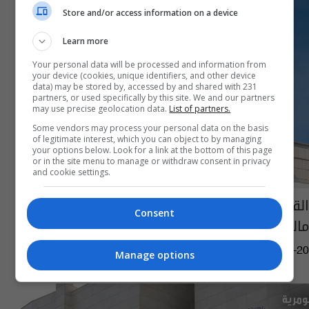
Store and/or access information on a device
Learn more
Your personal data will be processed and information from
your device (cookies, unique identifiers, and other device
data) may be stored by, accessed by and shared with 231
partners, or used specifically by this site. We and our partners
may use precise geolocation data.
List of partners.
Some vendors may process your personal data on the basis
of legitimate interest, which you can object to by managing
your options below. Look for a link at the bottom of this page
or in the site menu to manage or withdraw consent in privacy
and cookie settings.
القضاء يسترد 2 مليار دينار عن جريمة احتيال
Consent
مالي
05:05 | 2026-05-20
Manage options