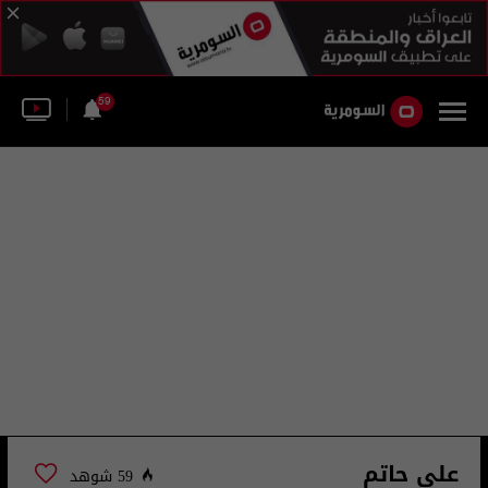
59
علي حاتم
59 شوهد