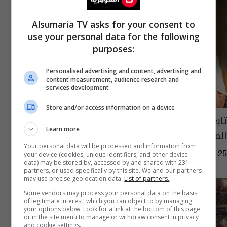
Alsumaria TV asks for your consent to
use your personal data for the following
purposes:
Personalised advertising and content, advertising and
content measurement, audience research and
services development
Store and/or access information on a device
تابع فلم "برشامة" في العراق على تطبيق
Learn more
المنصة الآن
Your personal data will be processed and information from
your device (cookies, unique identifiers, and other device
15:00 | 2026-05-25
data) may be stored by, accessed by and shared with 231
partners, or used specifically by this site. We and our partners
may use precise geolocation data.
List of partners.
Some vendors may process your personal data on the basis
of legitimate interest, which you can object to by managing
your options below. Look for a link at the bottom of this page
or in the site menu to manage or withdraw consent in privacy
and cookie settings.