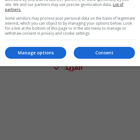
site. We and our partners may use precise geolocation data.
List of
partners.
Some vendors may process your personal data on the basis of legitimate
interest, which you can object to by managing your options below. Look
for a link at the bottom of this page or in the site menu to manage or
withdraw consent in privacy and cookie settings.
Manage options
Consent
المزيد