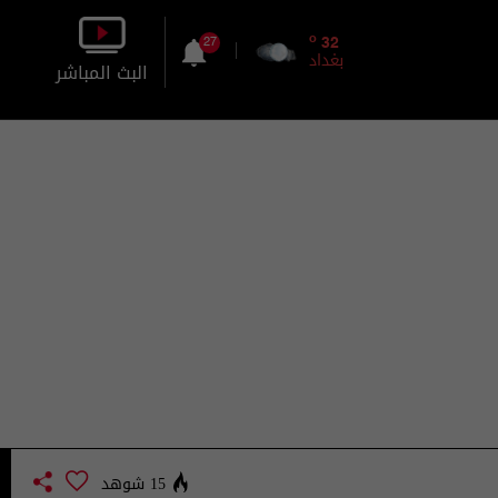
o
32
27
بغداد
البث المباشر
بالصورة
بالصوت
15 شوهد