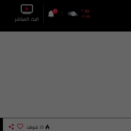
o
32
27
بغداد
البث المباشر
بالصورة
بالصوت
33 شوهد