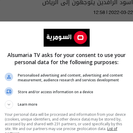
أسود الرافدين يتوجهون إلى الرياض
12:58 | 2022-03-22
Alsumaria TV asks for your consent to use your
personal data for the following purposes:
Personalised advertising and content, advertising and content
measurement, audience research and services development
Store and/or access information on a device
Learn more
Your personal data will be processed and information from your device
(cookies, unique identifiers, and other device data) may be stored by,
استقالة جماعية لمكتب قناة (ANB) في العراق
accessed by and shared with 231 partners, or used specifically by this
site. We and our partners may use precise geolocation data.
List of