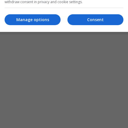
withdraw consent in privacy and cookie settings.
Manage options
Consent