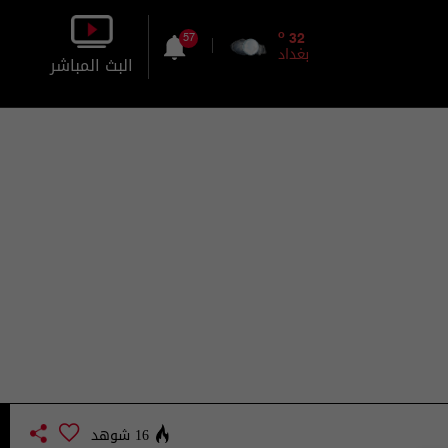
o
32
57
بغداد
البث المباشر
بالصورة
بالصوت
16 شوهد