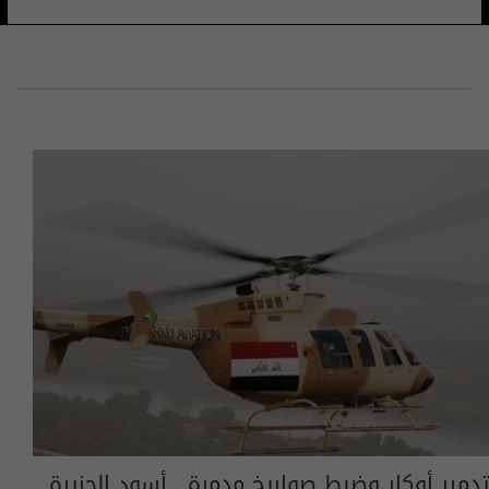
تدمير أوكار وضبط صواريخ مدمرة.. أسود الجزيرة