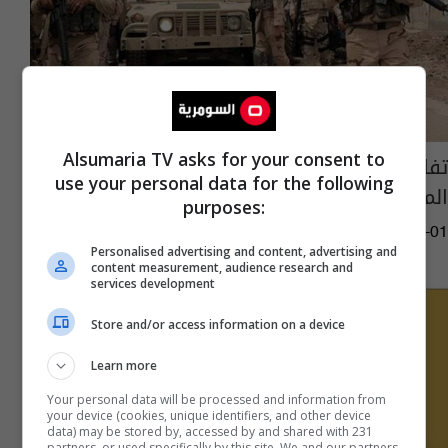
Alsumaria TV asks for your consent to
تفاصيل عملية "أسود الجزيرة" في المناطق
use your personal data for the following
المحررة
purposes:
05:45 | 2021-02-01
Personalised advertising and content, advertising and
content measurement, audience research and
services development
Store and/or access information on a device
Learn more
Your personal data will be processed and information from
your device (cookies, unique identifiers, and other device
data) may be stored by, accessed by and shared with 231
partners, or used specifically by this site. We and our partners