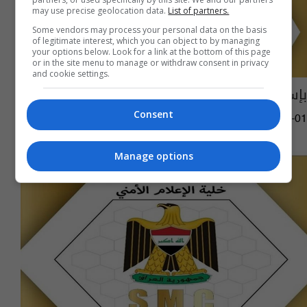
may use precise geolocation data.
List of partners.
Some vendors may process your personal data on the basis
of legitimate interest, which you can object to by managing
your options below. Look for a link at the bottom of this page
or in the site menu to manage or withdraw consent in privacy
and cookie settings.
بإسناد جوي.. انطلاق عملية أمنية غربي العراق
Consent
02:11 | 2021-02-01
Manage options