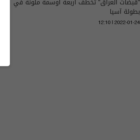
"قبضات العراق" تخطف أربعة أوسمة ملونة في
بطولة آسيا
12:10 | 2022-01-24