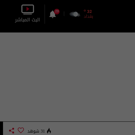
o
32
29
بغداد
البث المباشر
بالصورة
بالصوت
31 شوهد