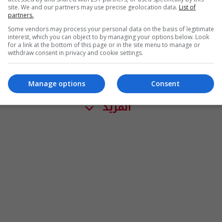
site. We and our partners may use precise geolocation data.
List of
partners.
Some vendors may process your personal data on the basis of legitimate
interest, which you can object to by managing your options below. Look
for a link at the bottom of this page or in the site menu to manage or
withdraw consent in privacy and cookie settings.
Manage options
Consent
المزيد